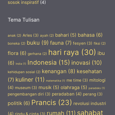
sosok inspiratif
(4)
Tema Tulisan
bahasa
(6)
bahari
(5)
Arles
(3)
anak
(2)
ayah
(2)
buku
(9)
fauna
(7)
fesyen
(3)
boneka
(2)
fiksi
(2)
hari raya
(30)
flora
(6)
ibu
gerhana
(2)
Indonesia
(15)
inovasi
(10)
(6)
India
(1)
kenangan
(8)
kesehatan
kehidupan sosial
(2)
kuliner
(11)
(7)
mitologi
me time
(3)
matematika
(1)
musik
(5)
olahraga
(5)
(4)
museum
(3)
paradoks
(1)
peradaban
(4)
pengembangan diri
(3)
perang
(3)
Prancis
(23)
politik
(6)
revolusi industri
sahabat
rumah
(11)
(4)
rindu & cinta
(3)