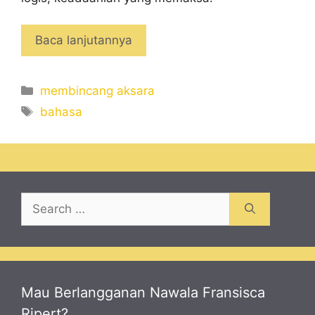
Baca lanjutannya
Categories
membincang aksara
Tags
bahasa
Search
for:
Mau Berlangganan Nawala Fransisca
Ripert?