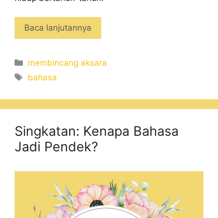
Baca lanjutannya
Categories
membincang aksara
Tags
bahasa
Singkatan: Kenapa Bahasa
Jadi Pendek?