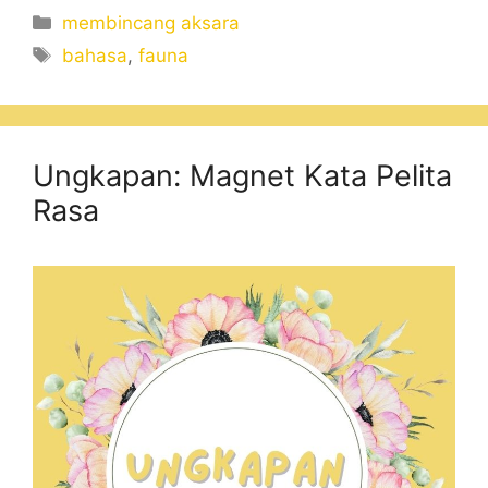
Categories
membincang aksara
Tags
bahasa
,
fauna
Ungkapan: Magnet Kata Pelita
Rasa