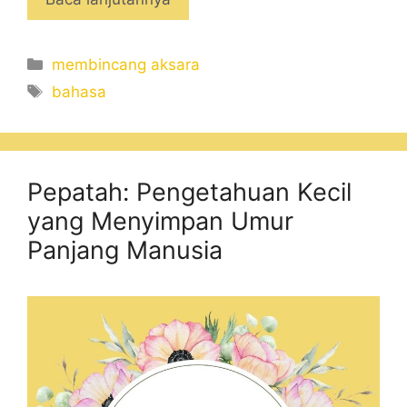
Categories
membincang aksara
Tags
bahasa
Pepatah: Pengetahuan Kecil
yang Menyimpan Umur
Panjang Manusia