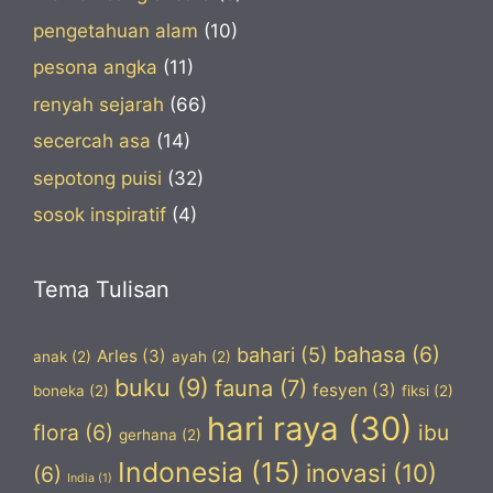
pengetahuan alam
(10)
pesona angka
(11)
renyah sejarah
(66)
secercah asa
(14)
sepotong puisi
(32)
sosok inspiratif
(4)
Tema Tulisan
bahasa
(6)
bahari
(5)
Arles
(3)
anak
(2)
ayah
(2)
buku
(9)
fauna
(7)
fesyen
(3)
boneka
(2)
fiksi
(2)
hari raya
(30)
flora
(6)
ibu
gerhana
(2)
Indonesia
(15)
inovasi
(10)
(6)
India
(1)