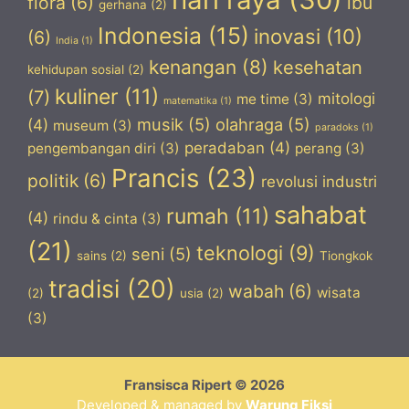
flora
(6)
ibu
gerhana
(2)
Indonesia
(15)
inovasi
(10)
(6)
India
(1)
kenangan
(8)
kesehatan
kehidupan sosial
(2)
kuliner
(11)
(7)
mitologi
me time
(3)
matematika
(1)
musik
(5)
olahraga
(5)
(4)
museum
(3)
paradoks
(1)
peradaban
(4)
pengembangan diri
(3)
perang
(3)
Prancis
(23)
politik
(6)
revolusi industri
sahabat
rumah
(11)
(4)
rindu & cinta
(3)
(21)
teknologi
(9)
seni
(5)
sains
(2)
Tiongkok
tradisi
(20)
wabah
(6)
wisata
(2)
usia
(2)
(3)
Fransisca Ripert © 2026
Developed & managed by
Warung Fiksi