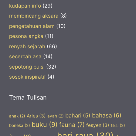
kudapan info
(29)
membincang aksara
(8)
pengetahuan alam
(10)
pesona angka
(11)
renyah sejarah
(66)
secercah asa
(14)
sepotong puisi
(32)
sosok inspiratif
(4)
Tema Tulisan
bahasa
(6)
bahari
(5)
Arles
(3)
anak
(2)
ayah
(2)
buku
(9)
fauna
(7)
fesyen
(3)
boneka
(2)
fiksi
(2)
hari raya
(30)