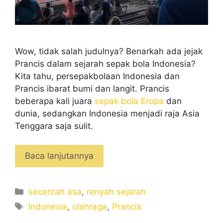
Wow, tidak salah judulnya? Benarkah ada jejak
Prancis dalam sejarah sepak bola Indonesia?
Kita tahu, persepakbolaan Indonesia dan
Prancis ibarat bumi dan langit. Prancis
beberapa kali juara
sepak bola Eropa
dan
dunia, sedangkan Indonesia menjadi raja Asia
Tenggara saja sulit.
Baca lanjutannya
Categories
secercah asa
,
renyah sejarah
Tags
Indonesia
,
olahraga
,
Prancis