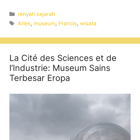
Categories
renyah sejarah
Tags
Arles
,
museum
,
Prancis
,
wisata
La Cité des Sciences et de
l’Industrie: Museum Sains
Terbesar Eropa