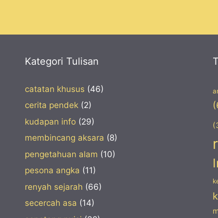
Kategori Tulisan
T
catatan khusus
(46)
a
(
cerita pendek
(2)
kudapan info
(29)
(
membincang aksara
(8)
pengetahuan alam
(10)
pesona angka
(11)
k
renyah sejarah
(66)
secercah asa
(14)
m