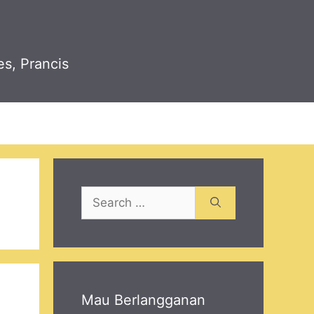
es, Prancis
Search
for:
Mau Berlangganan