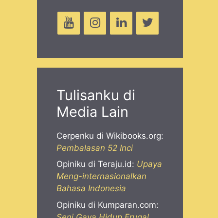
Tulisanku di
Media Lain
Cerpenku di Wikibooks.org:
Pembalasan 52 Inci
Opiniku di Teraju.id:
Upaya
Meng-internasionalkan
Bahasa Indonesia
Opiniku di Kumparan.com:
Seni Gaya Hidup Frugal