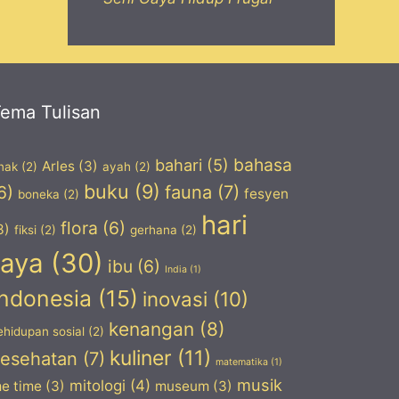
ema Tulisan
bahasa
bahari
(5)
Arles
(3)
nak
(2)
ayah
(2)
buku
(9)
6)
fauna
(7)
fesyen
boneka
(2)
hari
flora
(6)
3)
fiksi
(2)
gerhana
(2)
raya
(30)
ibu
(6)
India
(1)
Indonesia
(15)
inovasi
(10)
kenangan
(8)
ehidupan sosial
(2)
kuliner
(11)
kesehatan
(7)
matematika
(1)
musik
mitologi
(4)
e time
(3)
museum
(3)