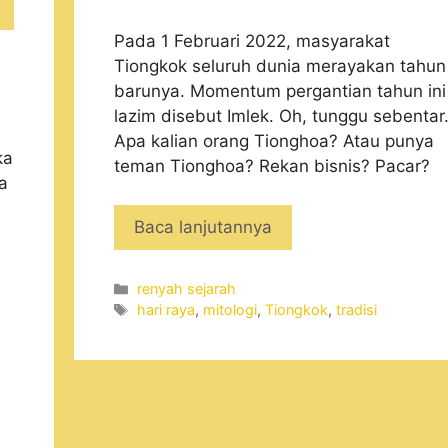
Pada 1 Februari 2022, masyarakat
Tiongkok seluruh dunia merayakan tahun
barunya. Momentum pergantian tahun ini
lazim disebut Imlek. Oh, tunggu sebentar
Apa kalian orang Tionghoa? Atau punya
ka
teman Tionghoa? Rekan bisnis? Pacar?
a
Baca lanjutannya
Categories
renyah sejarah
Tags
hari raya
,
mitologi
,
Tiongkok
,
tradisi