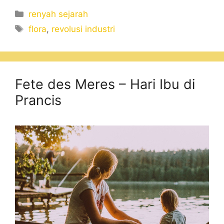
Categories
renyah sejarah
Tags
flora
,
revolusi industri
Fete des Meres – Hari Ibu di
Prancis