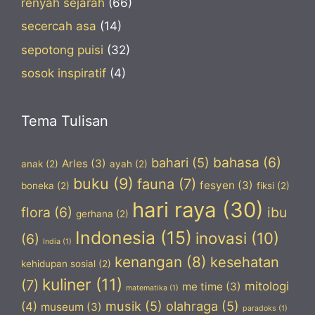
renyah sejarah
(66)
secercah asa
(14)
sepotong puisi
(32)
sosok inspiratif
(4)
Tema Tulisan
bahasa
(6)
bahari
(5)
Arles
(3)
anak
(2)
ayah
(2)
buku
(9)
fauna
(7)
fesyen
(3)
boneka
(2)
fiksi
(2)
hari raya
(30)
flora
(6)
ibu
gerhana
(2)
Indonesia
(15)
inovasi
(10)
(6)
India
(1)
kenangan
(8)
kesehatan
kehidupan sosial
(2)
kuliner
(11)
(7)
mitologi
me time
(3)
matematika
(1)
musik
(5)
olahraga
(5)
(4)
museum
(3)
paradoks
(1)