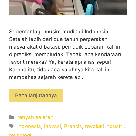
Sebentar lagi, musim mudik di Indonesia.
Setelah lebih dari dua tahun pergerakan
masyarakat dibatasi, pemudik Lebaran kali ini
diprediksi membludak. Tebak, apa kendaraan
favorit mereka? Ya, kereta api alias sepur!
Karena itu, tidak ada salahnya kita kali ini
membahas sejarah kereta api.
Baca lanjutannya
Categories
renyah sejarah
Tags
Indonesia
,
inovasi
,
Prancis
,
revolusi industri
,
teknologi