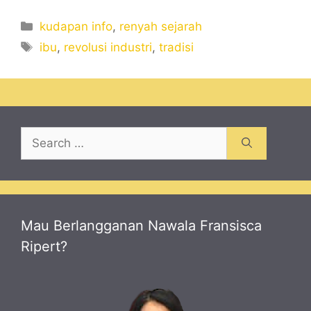
Categories
kudapan info
,
renyah sejarah
Tags
ibu
,
revolusi industri
,
tradisi
Search
for:
Mau Berlangganan Nawala Fransisca
Ripert?