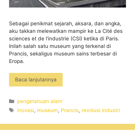
Sebagai penikmat sejarah, aksara, dan angka,
aku takkan melewatkan mampir ke La Cité des
sciences et de l’industrie (CSI) ketika di Paris.
Inilah salah satu museum yang terkenal di
Prancis, sekaligus museum sains terbesar di
Eropa.
Baca lanjutannya
Categories
pengetahuan alam
Tags
inovasi
,
museum
,
Prancis
,
revolusi industri