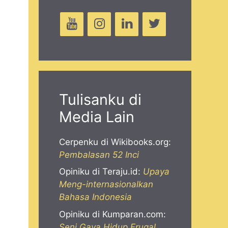
,
Tulisanku di
Media Lain
Cerpenku di Wikibooks.org:
Pembalasan 52 Inci
Opiniku di Teraju.id:
Upaya
Meng-internasionalkan
Bahasa Indonesia
Opiniku di Kumparan.com:
Seni Gaya Hidup Frugal