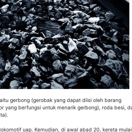
yaitu gerbong (gerobak yang dapat diisi oleh barang
or yang berfungsi untuk menarik gerbong), roda besi, d
ta).
 lokomotif uap. Kemudian, di awal abad 20, kereta mulai