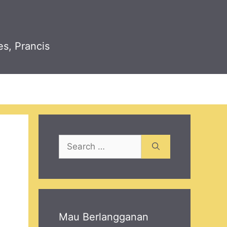
es, Prancis
Search
for:
Mau Berlangganan