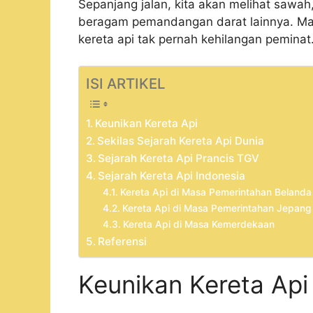
Sepanjang jalan, kita akan melihat sawah
beragam pemandangan darat lainnya. Mak
kereta api tak pernah kehilangan peminat
ISI ARTIKEL
Keunikan Kereta Api
Sekilas Sejarah Kereta Api Dunia
Sejarah Kereta Api Prancis TGV
Sejarah Kereta Api Indonesia
Kereta Api di Masa Pemerintahan Belanda
Kereta Api di Masa Pemerintahan Jepang
Kereta Api di Masa Kemerdekaan
Referensi
Keunikan Kereta Api