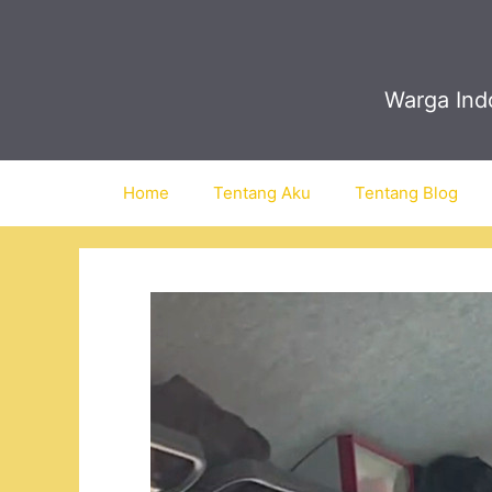
Skip
to
content
Warga Indo
Home
Tentang Aku
Tentang Blog