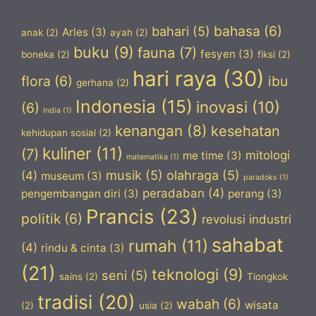
bahasa
(6)
bahari
(5)
Arles
(3)
anak
(2)
ayah
(2)
buku
(9)
fauna
(7)
fesyen
(3)
boneka
(2)
fiksi
(2)
hari raya
(30)
flora
(6)
ibu
gerhana
(2)
Indonesia
(15)
inovasi
(10)
(6)
India
(1)
kenangan
(8)
kesehatan
kehidupan sosial
(2)
kuliner
(11)
(7)
mitologi
me time
(3)
matematika
(1)
musik
(5)
olahraga
(5)
(4)
museum
(3)
paradoks
(1)
peradaban
(4)
pengembangan diri
(3)
perang
(3)
Prancis
(23)
politik
(6)
revolusi industri
sahabat
rumah
(11)
(4)
rindu & cinta
(3)
(21)
teknologi
(9)
seni
(5)
sains
(2)
Tiongkok
tradisi
(20)
wabah
(6)
wisata
(2)
usia
(2)