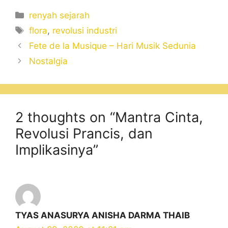
Categories
renyah sejarah
Tags
flora
,
revolusi industri
Fete de la Musique – Hari Musik Sedunia
Nostalgia
2 thoughts on “Mantra Cinta,
Revolusi Prancis, dan
Implikasinya”
TYAS ANASURYA ANISHA DARMA THAIB