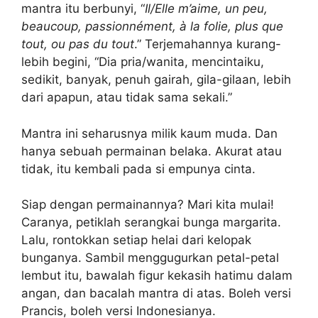
mantra itu berbunyi, “
Il/Elle m’aime, un peu,
beaucoup, passionnément, à la folie, plus que
tout, ou pas du tout
.” Terjemahannya kurang-
lebih begini, “Dia pria/wanita, mencintaiku,
sedikit, banyak, penuh gairah, gila-gilaan, lebih
dari apapun, atau tidak sama sekali.”
Mantra ini seharusnya milik kaum muda. Dan
hanya sebuah permainan belaka. Akurat atau
tidak, itu kembali pada si empunya cinta.
Siap dengan permainannya? Mari kita mulai!
Caranya, petiklah serangkai bunga margarita.
Lalu, rontokkan setiap helai dari kelopak
bunganya. Sambil menggugurkan petal-petal
lembut itu, bawalah figur kekasih hatimu dalam
angan, dan bacalah mantra di atas. Boleh versi
Prancis, boleh versi Indonesianya.