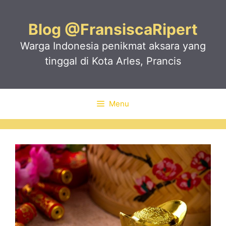
Skip
to
Blog @FransiscaRipert
content
Warga Indonesia penikmat aksara yang
tinggal di Kota Arles, Prancis
Menu