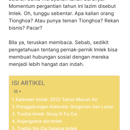
Momentum pergantian tahun ini lazim disebut
Imlek. Oh, tunggu sebentar. Apa kalian orang
Tionghoa? Atau punya teman Tionghoa? Rekan
bisnis? Pacar?
Bila ya, teruskan membaca. Sebab, sedikit
pengetahuan tentang pernak-pernik Imlek bisa
membuat hubungan sosial dengan mereka
menjadi lebih hangat dan indah.
ISI ARTIKEL
Kalender Imlek: 2022 Tahun Macan Air
Penggabungan Kalender Gregorian dan Lunar
Tradisi Imlek: Gong Xi Fa Cai
Anjangsana ala Imlek
Tradisi Sin Cia Selama Imlek