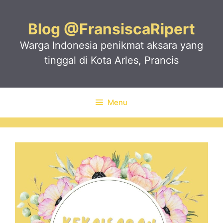
Skip
to
Blog @FransiscaRipert
content
Warga Indonesia penikmat aksara yang
tinggal di Kota Arles, Prancis
Menu