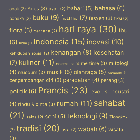
bahasa
(6)
bahari
(5)
Arles
(3)
anak
(2)
ayah
(2)
buku
(9)
fauna
(7)
fesyen
(3)
boneka
(2)
fiksi
(2)
hari raya
(30)
flora
(6)
ibu
gerhana
(2)
Indonesia
(15)
inovasi
(10)
(6)
India
(1)
kenangan
(8)
kesehatan
kehidupan sosial
(2)
kuliner
(11)
(7)
mitologi
me time
(3)
matematika
(1)
musik
(5)
olahraga
(5)
(4)
museum
(3)
paradoks
(1)
peradaban
(4)
pengembangan diri
(3)
perang
(3)
Prancis
(23)
politik
(6)
revolusi industri
sahabat
rumah
(11)
(4)
rindu & cinta
(3)
(21)
teknologi
(9)
seni
(5)
sains
(2)
Tiongkok
tradisi
(20)
wabah
(6)
wisata
(2)
usia
(2)
(3)