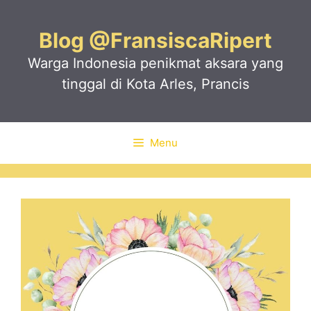
Skip
to
Blog @FransiscaRipert
content
Warga Indonesia penikmat aksara yang
tinggal di Kota Arles, Prancis
Menu