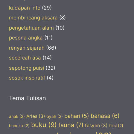
kudapan info
(29)
membincang aksara
(8)
pengetahuan alam
(10)
pesona angka
(11)
renyah sejarah
(66)
secercah asa
(14)
sepotong puisi
(32)
sosok inspiratif
(4)
Tema Tulisan
bahasa
(6)
bahari
(5)
Arles
(3)
anak
(2)
ayah
(2)
buku
(9)
fauna
(7)
fesyen
(3)
boneka
(2)
fiksi
(2)