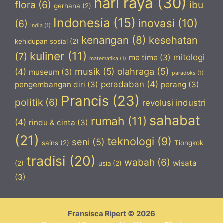
hari raya
(30)
flora
(6)
ibu
gerhana
(2)
Indonesia
(15)
inovasi
(10)
(6)
India
(1)
kenangan
(8)
kesehatan
kehidupan sosial
(2)
kuliner
(11)
(7)
mitologi
me time
(3)
matematika
(1)
musik
(5)
olahraga
(5)
(4)
museum
(3)
paradoks
(1)
peradaban
(4)
pengembangan diri
(3)
perang
(3)
Prancis
(23)
politik
(6)
revolusi industri
sahabat
rumah
(11)
(4)
rindu & cinta
(3)
(21)
teknologi
(9)
seni
(5)
sains
(2)
Tiongkok
tradisi
(20)
wabah
(6)
wisata
(2)
usia
(2)
(3)
Fransisca Ripert © 2026