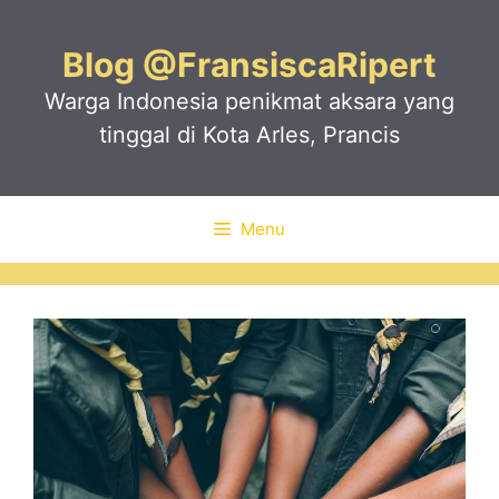
Skip
to
Blog @FransiscaRipert
content
Warga Indonesia penikmat aksara yang
tinggal di Kota Arles, Prancis
Menu