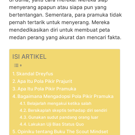
menyerang apapun atau siapa pun yang
bertentangan. Sementara, para pramuka tidak
pernah tertarik untuk menyerang. Mereka
mendedikasikan diri untuk membuat peta
medan perang yang akurat dan mencari fakta.
ISI ARTIKEL
Skandal Dreyfus
Apa Itu Pola Pikir Prajurit
Apa Itu Pola Pikir Pramuka
Bagaimana Mengadopsi Pola Pikir Pramuka
Belajarlah mengakui ketika salah
Bersikaplah skeptis terhadap diri sendiri
Gunakan sudut pandang orang luar
Lakukan Uji Bias Status Quo
Opiniku tentang Buku The Scout Mindset