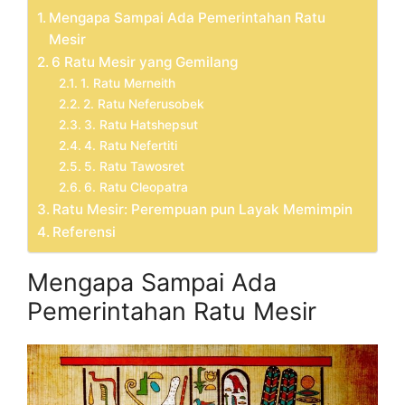
Mengapa Sampai Ada Pemerintahan Ratu
Mesir
6 Ratu Mesir yang Gemilang
1. Ratu Merneith
2. Ratu Neferusobek
3. Ratu Hatshepsut
4. Ratu Nefertiti
5. Ratu Tawosret
6. Ratu Cleopatra
Ratu Mesir: Perempuan pun Layak Memimpin
Referensi
Mengapa Sampai Ada
Pemerintahan Ratu Mesir