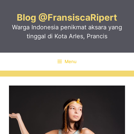
Skip
to
Blog @FransiscaRipert
content
Warga Indonesia penikmat aksara yang
tinggal di Kota Arles, Prancis
Menu