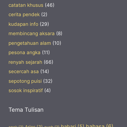
catatan khusus
(46)
cerita pendek
(2)
kudapan info
(29)
membincang aksara
(8)
pengetahuan alam
(10)
pesona angka
(11)
renyah sejarah
(66)
secercah asa
(14)
sepotong puisi
(32)
sosok inspiratif
(4)
Tema Tulisan
bahasa
(6)
bahari
(5)
Arles
(3)