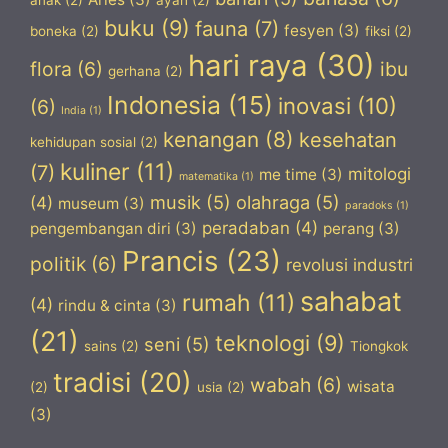
anak
(2)
ayah
(2)
buku
(9)
fauna
(7)
fesyen
(3)
boneka
(2)
fiksi
(2)
hari raya
(30)
flora
(6)
ibu
gerhana
(2)
Indonesia
(15)
inovasi
(10)
(6)
India
(1)
kenangan
(8)
kesehatan
kehidupan sosial
(2)
kuliner
(11)
(7)
mitologi
me time
(3)
matematika
(1)
musik
(5)
olahraga
(5)
(4)
museum
(3)
paradoks
(1)
peradaban
(4)
pengembangan diri
(3)
perang
(3)
Prancis
(23)
politik
(6)
revolusi industri
sahabat
rumah
(11)
(4)
rindu & cinta
(3)
(21)
teknologi
(9)
seni
(5)
sains
(2)
Tiongkok
tradisi
(20)
wabah
(6)
wisata
(2)
usia
(2)
(3)