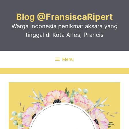
Skip
to
Blog @FransiscaRipert
content
Warga Indonesia penikmat aksara yang
tinggal di Kota Arles, Prancis
Menu