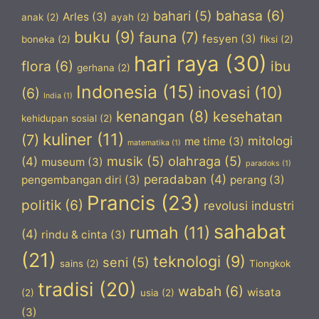
bahasa
(6)
bahari
(5)
Arles
(3)
anak
(2)
ayah
(2)
buku
(9)
fauna
(7)
fesyen
(3)
boneka
(2)
fiksi
(2)
hari raya
(30)
flora
(6)
ibu
gerhana
(2)
Indonesia
(15)
inovasi
(10)
(6)
India
(1)
kenangan
(8)
kesehatan
kehidupan sosial
(2)
kuliner
(11)
(7)
mitologi
me time
(3)
matematika
(1)
musik
(5)
olahraga
(5)
(4)
museum
(3)
paradoks
(1)
peradaban
(4)
pengembangan diri
(3)
perang
(3)
Prancis
(23)
politik
(6)
revolusi industri
sahabat
rumah
(11)
(4)
rindu & cinta
(3)
(21)
teknologi
(9)
seni
(5)
sains
(2)
Tiongkok
tradisi
(20)
wabah
(6)
wisata
(2)
usia
(2)
(3)