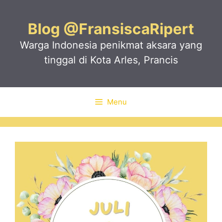
Skip
to
Blog @FransiscaRipert
content
Warga Indonesia penikmat aksara yang
tinggal di Kota Arles, Prancis
Menu