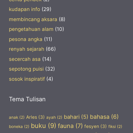
kudapan info
(29)
membincang aksara
(8)
pengetahuan alam
(10)
pesona angka
(11)
renyah sejarah
(66)
secercah asa
(14)
sepotong puisi
(32)
sosok inspiratif
(4)
Tema Tulisan
bahasa
(6)
bahari
(5)
Arles
(3)
anak
(2)
ayah
(2)
buku
(9)
fauna
(7)
fesyen
(3)
boneka
(2)
fiksi
(2)