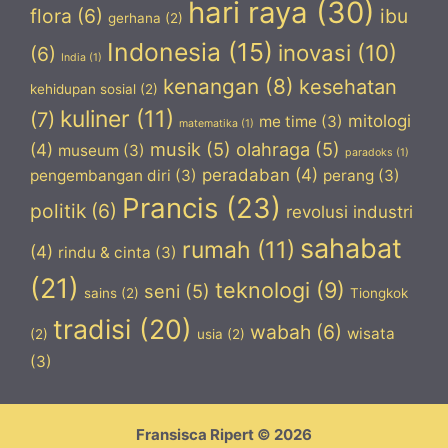
hari raya
(30)
flora
(6)
ibu
gerhana
(2)
Indonesia
(15)
inovasi
(10)
(6)
India
(1)
kenangan
(8)
kesehatan
kehidupan sosial
(2)
kuliner
(11)
(7)
mitologi
me time
(3)
matematika
(1)
musik
(5)
olahraga
(5)
(4)
museum
(3)
paradoks
(1)
peradaban
(4)
pengembangan diri
(3)
perang
(3)
Prancis
(23)
politik
(6)
revolusi industri
sahabat
rumah
(11)
(4)
rindu & cinta
(3)
(21)
teknologi
(9)
seni
(5)
sains
(2)
Tiongkok
tradisi
(20)
wabah
(6)
wisata
(2)
usia
(2)
(3)
Fransisca Ripert © 2026