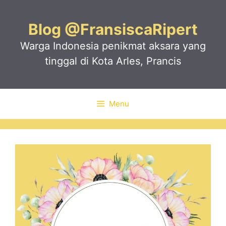
Skip
to
Blog @FransiscaRipert
content
Warga Indonesia penikmat aksara yang
tinggal di Kota Arles, Prancis
Menu