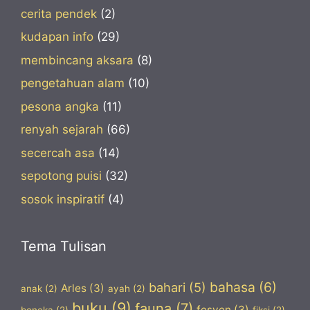
cerita pendek
(2)
kudapan info
(29)
membincang aksara
(8)
pengetahuan alam
(10)
pesona angka
(11)
renyah sejarah
(66)
secercah asa
(14)
sepotong puisi
(32)
sosok inspiratif
(4)
Tema Tulisan
bahasa
(6)
bahari
(5)
Arles
(3)
anak
(2)
ayah
(2)
buku
(9)
fauna
(7)
fesyen
(3)
boneka
(2)
fiksi
(2)