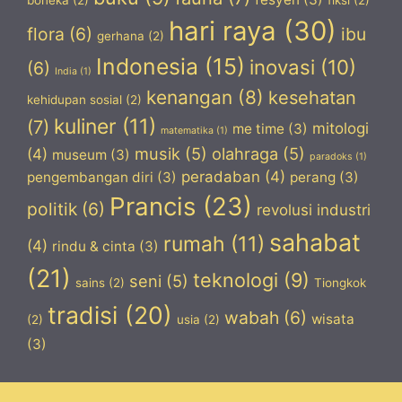
hari raya
(30)
flora
(6)
ibu
gerhana
(2)
Indonesia
(15)
inovasi
(10)
(6)
India
(1)
kenangan
(8)
kesehatan
kehidupan sosial
(2)
kuliner
(11)
(7)
mitologi
me time
(3)
matematika
(1)
musik
(5)
olahraga
(5)
(4)
museum
(3)
paradoks
(1)
peradaban
(4)
pengembangan diri
(3)
perang
(3)
Prancis
(23)
politik
(6)
revolusi industri
sahabat
rumah
(11)
(4)
rindu & cinta
(3)
(21)
teknologi
(9)
seni
(5)
sains
(2)
Tiongkok
tradisi
(20)
wabah
(6)
wisata
(2)
usia
(2)
(3)