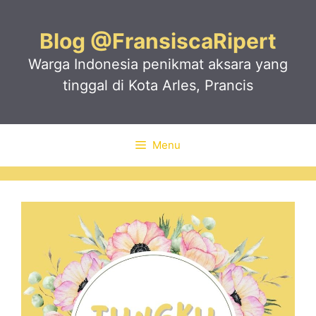
Skip
to
Blog @FransiscaRipert
content
Warga Indonesia penikmat aksara yang
tinggal di Kota Arles, Prancis
Menu