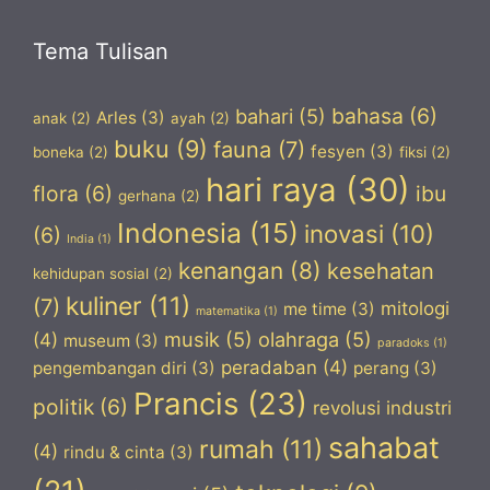
Tema Tulisan
bahasa
(6)
bahari
(5)
Arles
(3)
anak
(2)
ayah
(2)
buku
(9)
fauna
(7)
fesyen
(3)
boneka
(2)
fiksi
(2)
hari raya
(30)
flora
(6)
ibu
gerhana
(2)
Indonesia
(15)
inovasi
(10)
(6)
India
(1)
kenangan
(8)
kesehatan
kehidupan sosial
(2)
kuliner
(11)
(7)
mitologi
me time
(3)
matematika
(1)
musik
(5)
olahraga
(5)
(4)
museum
(3)
paradoks
(1)
peradaban
(4)
pengembangan diri
(3)
perang
(3)
Prancis
(23)
politik
(6)
revolusi industri
sahabat
rumah
(11)
(4)
rindu & cinta
(3)