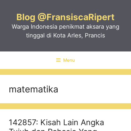
Skip
to
Blog @FransiscaRipert
content
Warga Indonesia penikmat aksara yang
tinggal di Kota Arles, Prancis
Menu
matematika
142857: Kisah Lain Angka