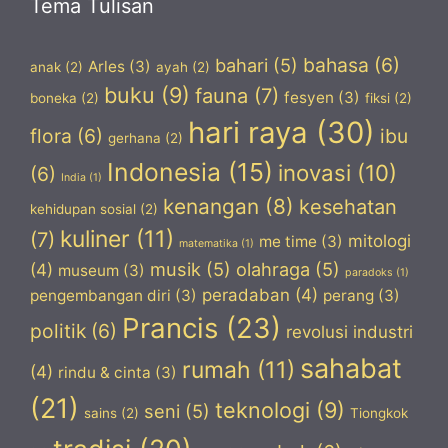
Tema Tulisan
bahasa
(6)
bahari
(5)
Arles
(3)
anak
(2)
ayah
(2)
buku
(9)
fauna
(7)
fesyen
(3)
boneka
(2)
fiksi
(2)
hari raya
(30)
flora
(6)
ibu
gerhana
(2)
Indonesia
(15)
inovasi
(10)
(6)
India
(1)
kenangan
(8)
kesehatan
kehidupan sosial
(2)
kuliner
(11)
(7)
mitologi
me time
(3)
matematika
(1)
musik
(5)
olahraga
(5)
(4)
museum
(3)
paradoks
(1)
peradaban
(4)
pengembangan diri
(3)
perang
(3)
Prancis
(23)
politik
(6)
revolusi industri
sahabat
rumah
(11)
(4)
rindu & cinta
(3)
(21)
teknologi
(9)
seni
(5)
sains
(2)
Tiongkok