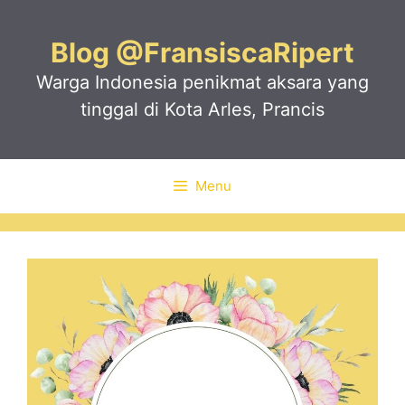
Skip
to
Blog @FransiscaRipert
content
Warga Indonesia penikmat aksara yang
tinggal di Kota Arles, Prancis
Menu