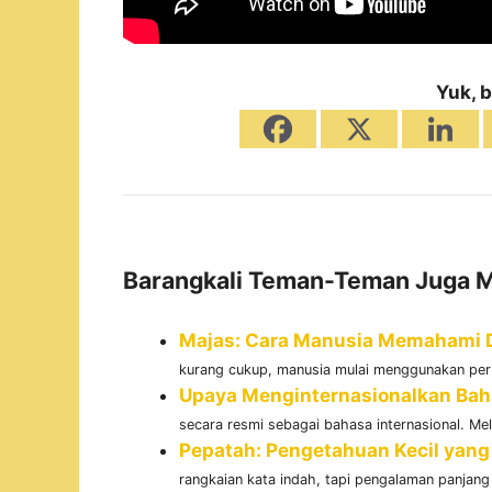
Yuk, b
Barangkali Teman-Teman Juga M
Majas: Cara Manusia Memahami D
kurang cukup, manusia mulai menggunakan perba
Upaya Menginternasionalkan Bah
secara resmi sebagai bahasa internasional. Mel
Pepatah: Pengetahuan Kecil yan
rangkaian kata indah, tapi pengalaman panjang