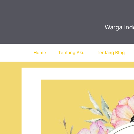
Skip
to
content
Warga Indo
Home
Tentang Aku
Tentang Blog