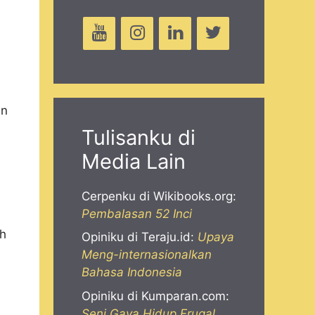
an
Tulisanku di
Media Lain
Cerpenku di Wikibooks.org:
Pembalasan 52 Inci
h
Opiniku di Teraju.id:
Upaya
Meng-internasionalkan
Bahasa Indonesia
Opiniku di Kumparan.com:
Seni Gaya Hidup Frugal