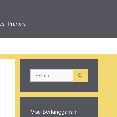
es, Prancis
Search
for:
Mau Berlangganan