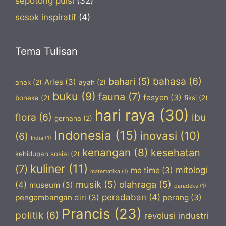
sepotong puisi
(32)
sosok inspiratif
(4)
Tema Tulisan
bahasa
(6)
bahari
(5)
Arles
(3)
anak
(2)
ayah
(2)
buku
(9)
fauna
(7)
fesyen
(3)
boneka
(2)
fiksi
(2)
hari raya
(30)
flora
(6)
ibu
gerhana
(2)
Indonesia
(15)
inovasi
(10)
(6)
India
(1)
kenangan
(8)
kesehatan
kehidupan sosial
(2)
kuliner
(11)
(7)
mitologi
me time
(3)
matematika
(1)
musik
(5)
olahraga
(5)
(4)
museum
(3)
paradoks
(1)
peradaban
(4)
pengembangan diri
(3)
perang
(3)
Prancis
(23)
politik
(6)
revolusi industri