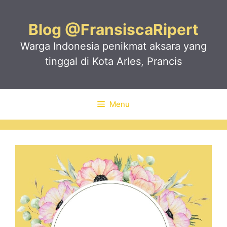
Skip
to
Blog @FransiscaRipert
content
Warga Indonesia penikmat aksara yang
tinggal di Kota Arles, Prancis
Menu