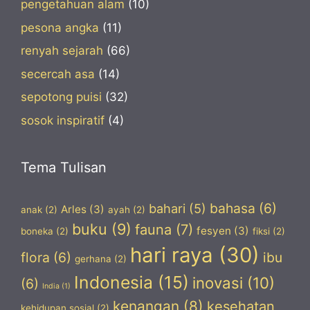
pengetahuan alam
(10)
pesona angka
(11)
renyah sejarah
(66)
secercah asa
(14)
sepotong puisi
(32)
sosok inspiratif
(4)
Tema Tulisan
bahasa
(6)
bahari
(5)
Arles
(3)
anak
(2)
ayah
(2)
buku
(9)
fauna
(7)
fesyen
(3)
boneka
(2)
fiksi
(2)
hari raya
(30)
flora
(6)
ibu
gerhana
(2)
Indonesia
(15)
inovasi
(10)
(6)
India
(1)
kenangan
(8)
kesehatan
kehidupan sosial
(2)