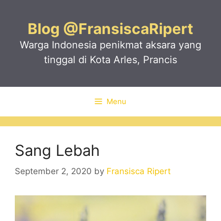
Skip
to
Blog @FransiscaRipert
content
Warga Indonesia penikmat aksara yang
tinggal di Kota Arles, Prancis
Menu
Sang Lebah
September 2, 2020
by
Fransisca Ripert