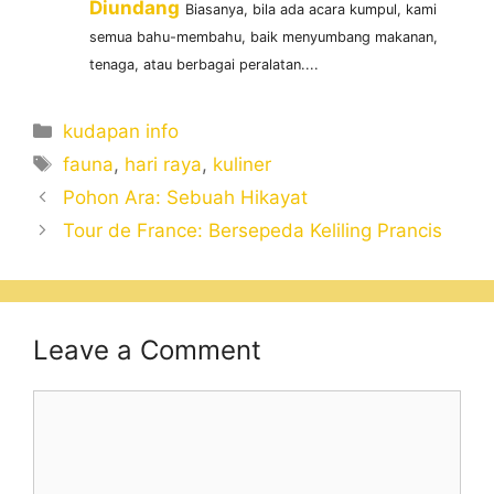
Diundang
Biasanya, bila ada acara kumpul, kami
semua bahu-membahu, baik menyumbang makanan,
tenaga, atau berbagai peralatan....
Categories
kudapan info
Tags
fauna
,
hari raya
,
kuliner
Pohon Ara: Sebuah Hikayat
Tour de France: Bersepeda Keliling Prancis
Leave a Comment
Comment