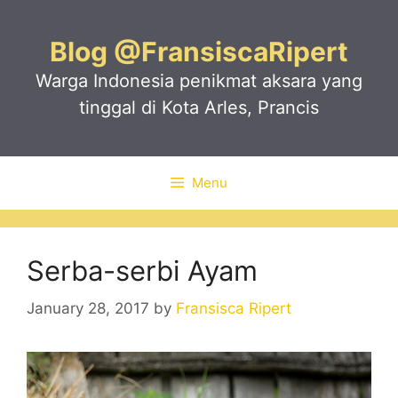
Skip
to
Blog @FransiscaRipert
content
Warga Indonesia penikmat aksara yang
tinggal di Kota Arles, Prancis
Menu
Serba-serbi Ayam
January 28, 2017
by
Fransisca Ripert