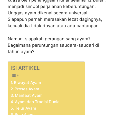
kuasa oleh penanggalan lunar selama 12 bulan,
menjadi simbol perjalanan keberuntungan.
Unggas ayam dikenal secara universal.
Siapapun pernah merasakan lezat dagingnya,
kecuali dia tidak doyan atau ada pantangan.
Namun, siapakah gerangan sang ayam?
Bagaimana peruntungan saudara-saudari di
tahun ayam?
ISI ARTIKEL
Riwayat Ayam
Proses Ayam
Manfaat Ayam
Ayam dan Tradisi Dunia
Telur Ayam
Bulu Ayam