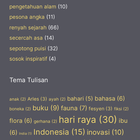
pengetahuan alam
(10)
pesona angka
(11)
renyah sejarah
(66)
secercah asa
(14)
sepotong puisi
(32)
sosok inspiratif
(4)
Tema Tulisan
bahasa
(6)
bahari
(5)
Arles
(3)
anak
(2)
ayah
(2)
buku
(9)
fauna
(7)
fesyen
(3)
boneka
(2)
fiksi
(2)
hari raya
(30)
flora
(6)
ibu
gerhana
(2)
Indonesia
(15)
inovasi
(10)
(6)
India
(1)