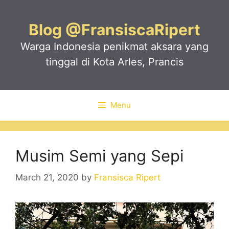
Skip
to
Blog @FransiscaRipert
content
Warga Indonesia penikmat aksara yang
tinggal di Kota Arles, Prancis
Menu
Musim Semi yang Sepi
March 21, 2020
by
Fransisca Ripert