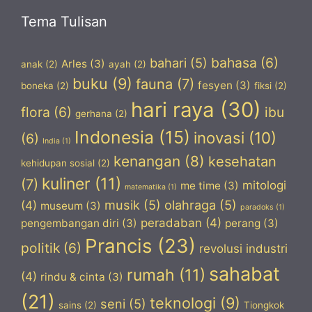
Tema Tulisan
bahasa
(6)
bahari
(5)
Arles
(3)
anak
(2)
ayah
(2)
buku
(9)
fauna
(7)
fesyen
(3)
boneka
(2)
fiksi
(2)
hari raya
(30)
flora
(6)
ibu
gerhana
(2)
Indonesia
(15)
inovasi
(10)
(6)
India
(1)
kenangan
(8)
kesehatan
kehidupan sosial
(2)
kuliner
(11)
(7)
mitologi
me time
(3)
matematika
(1)
musik
(5)
olahraga
(5)
(4)
museum
(3)
paradoks
(1)
peradaban
(4)
pengembangan diri
(3)
perang
(3)
Prancis
(23)
politik
(6)
revolusi industri
sahabat
rumah
(11)
(4)
rindu & cinta
(3)
(21)
teknologi
(9)
seni
(5)
sains
(2)
Tiongkok