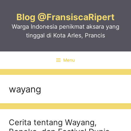
Skip
to
Blog @FransiscaRipert
content
Warga Indonesia penikmat aksara yang
tinggal di Kota Arles, Prancis
Menu
wayang
Cerita tentang Wayang,