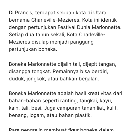
Di Prancis, terdapat sebuah kota di Utara
bernama Charleville-Mezieres. Kota ini identik
dengan pertunjukan Festival Dunia Marionnette.
Setiap dua tahun sekali, Kota Charleville-
Mezieres disulap menjadi panggung
pertunjukan boneka.
Boneka Marionnette dijalin tali, dijepit tangan,
disangga tongkat. Pemainnya bisa berdiri,
duduk, jongkok, atau bahkan berjalan.
Boneka Marionnette adalah hasil kreativitas dari
bahan-bahan seperti ranting, tangkai, kayu,
kain, tali, besi. Juga campuran tanah liat, kulit,
benang, logam, atau bahan plastik.
Para pengrajin membuat figur boneka dalam