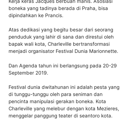
Kerja keras Jacques berbuah manis. Asosiasi
boneka yang tadinya berada di Praha, bisa
dipindahkan ke Prancis.
Atas dedikasi yang begitu besar dari seorang
penduduk yang lahir di sana dan direstui oleh
bapak wali kota, Charleville bertransformasi
menjadi organisator Festival Dunia Marionnette.
Dan Agenda tahun ini berlangsung pada 20-29
September 2019.
Festival dunia dwitahunan ini adalah pesta yang
di tunggu-tunggu oleh para seniman dan
pencinta manipulasi gerakan boneka. Kota
Charleville yang melebur dengan kota Mezieres,
menggelar panggung teater di seantoro kota.