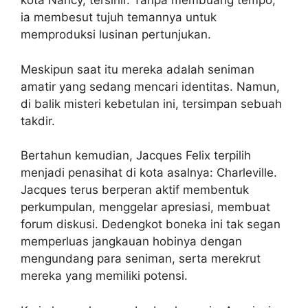
kota Nancy, tersihir. Tanpa membuang tempo,
ia membesut tujuh temannya untuk
memproduksi lusinan pertunjukan.
Meskipun saat itu mereka adalah seniman
amatir yang sedang mencari identitas. Namun,
di balik misteri kebetulan ini, tersimpan sebuah
takdir.
Bertahun kemudian, Jacques Felix terpilih
menjadi penasihat di kota asalnya: Charleville.
Jacques terus berperan aktif membentuk
perkumpulan, menggelar apresiasi, membuat
forum diskusi. Dedengkot boneka ini tak segan
memperluas jangkauan hobinya dengan
mengundang para seniman, serta merekrut
mereka yang memiliki potensi.