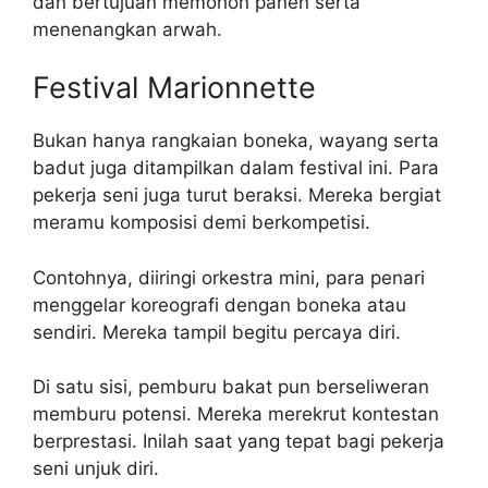
dan bertujuan memohon panen serta
menenangkan arwah.
Festival Marionnette
Bukan hanya rangkaian boneka, wayang serta
badut juga ditampilkan dalam festival ini. Para
pekerja seni juga turut beraksi. Mereka bergiat
meramu komposisi demi berkompetisi.
Contohnya, diiringi orkestra mini, para penari
menggelar koreografi dengan boneka atau
sendiri. Mereka tampil begitu percaya diri.
Di satu sisi, pemburu bakat pun berseliweran
memburu potensi. Mereka merekrut kontestan
berprestasi. Inilah saat yang tepat bagi pekerja
seni unjuk diri.