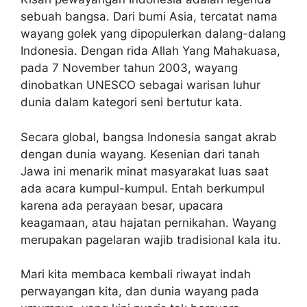
sebuah bangsa. Dari bumi Asia, tercatat nama
wayang golek yang dipopulerkan dalang-dalang
Indonesia. Dengan rida Allah Yang Mahakuasa,
pada 7 November tahun 2003, wayang
dinobatkan UNESCO sebagai warisan luhur
dunia dalam kategori seni bertutur kata.
Secara global, bangsa Indonesia sangat akrab
dengan dunia wayang. Kesenian dari tanah
Jawa ini menarik minat masyarakat luas saat
ada acara kumpul-kumpul. Entah berkumpul
karena ada perayaan besar, upacara
keagamaan, atau hajatan pernikahan. Wayang
merupakan pagelaran wajib tradisional kala itu.
Mari kita membaca kembali riwayat indah
perwayangan kita, dan dunia wayang pada