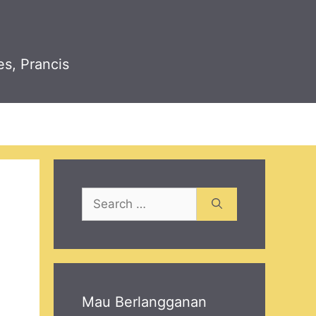
es, Prancis
Search
for:
Mau Berlangganan