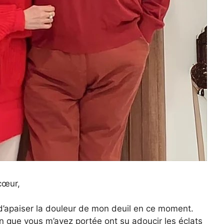
cœur,
 d’apaiser la douleur de mon deuil en ce moment.
on que vous m’avez portée ont su adoucir les éclats