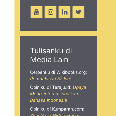
Tulisanku di
Media Lain
Cerpenku di Wikibooks.org:
Pembalasan 52 Inci
Opiniku di Teraju.id:
Upaya
Meng-internasionalkan
Bahasa Indonesia
Opiniku di Kumparan.com:
Seni Gaya Hidup Frugal