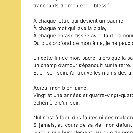
tranchants de mon cœur blessé.
À chaque lettre qui devient un baume,
À chaque mot qui lave la plaie,
À chaque phrase tissée avec tant d’amou
Du plus profond de mon âme, je ne peux q
En cette fin de mois sacré, alors que la s
un champ d’amour s’épanouit sur la terre.
Et en son sein, j’ai trouvé les mains des 
Adieu, mon bien-aimé.
Vingt et une années et quatre-vingt-quat
éphémère d’un soir.
Nul n’est à l’abri des fautes ni des malad
Si jamais, au cours de sa vie, mon défunt 
je vous prie humblement, au nom de notre 