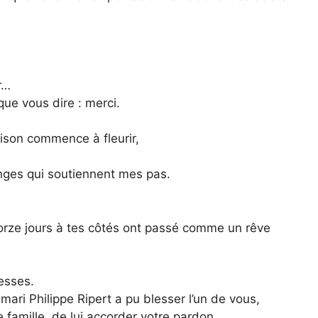
r…
ue vous dire : merci.
aison commence à fleurir,
anges qui soutiennent mes pas.
orze jours à tes côtés ont passé comme un rêve
resses.
mari Philippe Ripert a pu blesser l’un de vous,
famille, de lui accorder votre pardon.