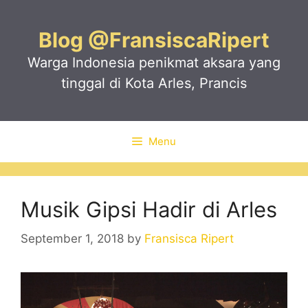
Skip
to
Blog @FransiscaRipert
content
Warga Indonesia penikmat aksara yang
tinggal di Kota Arles, Prancis
Menu
Musik Gipsi Hadir di Arles
September 1, 2018
by
Fransisca Ripert