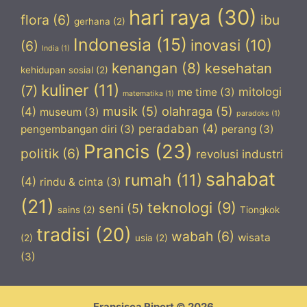
hari raya
(30)
flora
(6)
ibu
gerhana
(2)
Indonesia
(15)
inovasi
(10)
(6)
India
(1)
kenangan
(8)
kesehatan
kehidupan sosial
(2)
kuliner
(11)
(7)
mitologi
me time
(3)
matematika
(1)
musik
(5)
olahraga
(5)
(4)
museum
(3)
paradoks
(1)
peradaban
(4)
pengembangan diri
(3)
perang
(3)
Prancis
(23)
politik
(6)
revolusi industri
sahabat
rumah
(11)
(4)
rindu & cinta
(3)
(21)
teknologi
(9)
seni
(5)
sains
(2)
Tiongkok
tradisi
(20)
wabah
(6)
wisata
(2)
usia
(2)
(3)
Fransisca Ripert © 2026