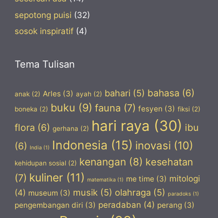
sepotong puisi
(32)
sosok inspiratif
(4)
Tema Tulisan
bahasa
(6)
bahari
(5)
Arles
(3)
anak
(2)
ayah
(2)
buku
(9)
fauna
(7)
fesyen
(3)
boneka
(2)
fiksi
(2)
hari raya
(30)
flora
(6)
ibu
gerhana
(2)
Indonesia
(15)
inovasi
(10)
(6)
India
(1)
kenangan
(8)
kesehatan
kehidupan sosial
(2)
kuliner
(11)
(7)
mitologi
me time
(3)
matematika
(1)
musik
(5)
olahraga
(5)
(4)
museum
(3)
paradoks
(1)
peradaban
(4)
pengembangan diri
(3)
perang
(3)