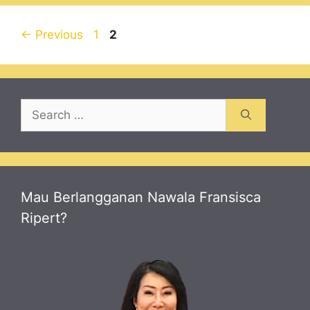
Page
Page
←
Previous
1
2
Search
for:
Mau Berlangganan Nawala Fransisca
Ripert?