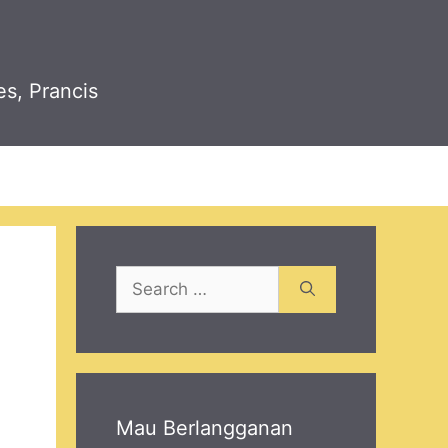
es, Prancis
Search
for:
Mau Berlangganan