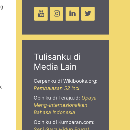
ng
Tulisanku di
Media Lain
Cerpenku di Wikibooks.org:
k
Pembalasan 52 Inci
Opiniku di Teraju.id:
Upaya
Meng-internasionalkan
Bahasa Indonesia
Opiniku di Kumparan.com:
Seni Gaya Hidup Frugal