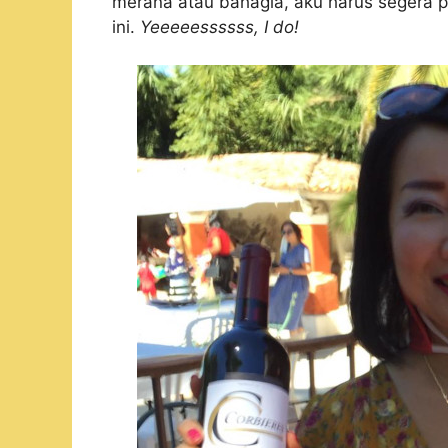
merana atau bahagia, aku harus segera p
ini.
Yeeeeessssss, I do!