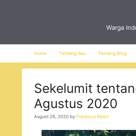
Skip
to
content
Warga Indo
Home
Tentang Aku
Tentang Blog
Sekelumit tenta
Agustus 2020
August 26, 2020
by
Fransisca Ripert