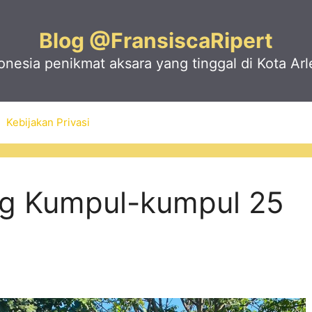
Blog @FransiscaRipert
nesia penikmat aksara yang tinggal di Kota Arl
Kebijakan Privasi
ng Kumpul-kumpul 25