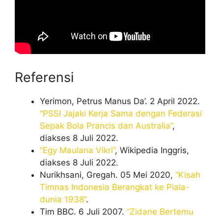
Referensi
Yerimon, Petrus Manus Da’. 2 April 2022.
“PSSI Jajaki Kerja Sama dengan Federasi
Sepak Bola Prancis dan Australia”
,
diakses 8 Juli 2022.
“Egy Maulana Vikri”
, Wikipedia Inggris,
diakses 8 Juli 2022.
Nurikhsani, Gregah. 05 Mei 2020,
“Kisah
Timnas Indonesia Berangkat ke Piala-
dunia 1938”
.
Tim BBC. 6 Juli 2007.
“Zidane Bertemu