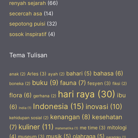
renyah sejarah
(66)
secercah asa
(14)
sepotong puisi
(32)
sosok inspiratif
(4)
Tema Tulisan
bahasa
(6)
bahari
(5)
Arles
(3)
anak
(2)
ayah
(2)
buku
(9)
fauna
(7)
fesyen
(3)
boneka
(2)
fiksi
(2)
hari raya
(30)
flora
(6)
ibu
gerhana
(2)
Indonesia
(15)
inovasi
(10)
(6)
India
(1)
kenangan
(8)
kesehatan
kehidupan sosial
(2)
kuliner
(11)
(7)
mitologi
me time
(3)
matematika
(1)
musik
(5)
olahraga
(5)
(4)
museum
(3)
paradoks
(1)