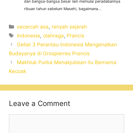
dan bangsa-bangsa besar lain memulai peradabannya
ribuan tahun sebelum Masehi, bagaimana...
Categories
secercah asa
,
renyah sejarah
Tags
Indonesia
,
olahraga
,
Prancis
Geliat 3 Perantau Indonesia Mengenalkan
Budayanya di Grospierres Prancis
Makhluk Purba Menakjubkan itu Bernama
Kecoak
Leave a Comment
Comment