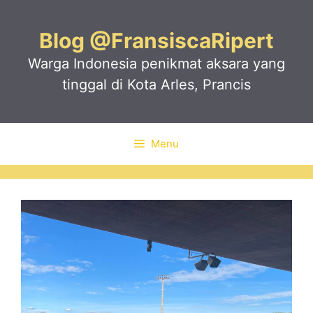
Skip
to
Blog @FransiscaRipert
content
Warga Indonesia penikmat aksara yang
tinggal di Kota Arles, Prancis
Menu