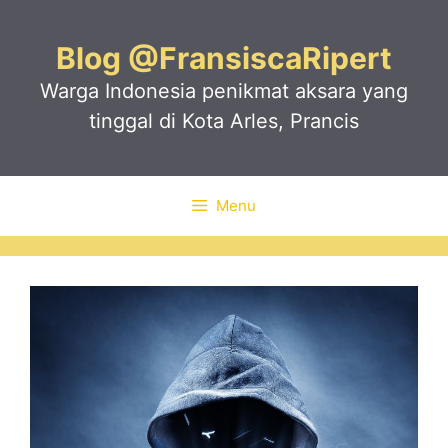
Skip
to
Blog @FransiscaRipert
content
Warga Indonesia penikmat aksara yang
tinggal di Kota Arles, Prancis
Menu