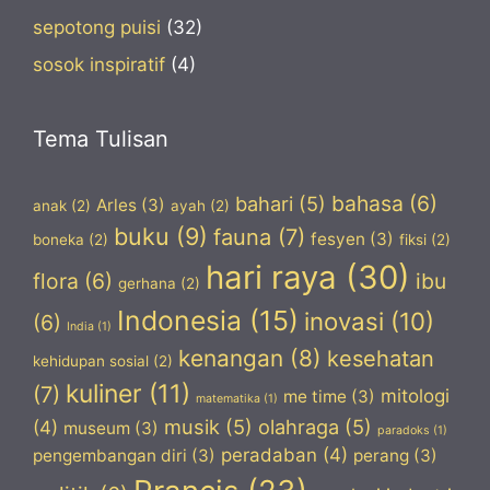
sepotong puisi
(32)
sosok inspiratif
(4)
Tema Tulisan
bahasa
(6)
bahari
(5)
Arles
(3)
anak
(2)
ayah
(2)
buku
(9)
fauna
(7)
fesyen
(3)
boneka
(2)
fiksi
(2)
hari raya
(30)
flora
(6)
ibu
gerhana
(2)
Indonesia
(15)
inovasi
(10)
(6)
India
(1)
kenangan
(8)
kesehatan
kehidupan sosial
(2)
kuliner
(11)
(7)
mitologi
me time
(3)
matematika
(1)
musik
(5)
olahraga
(5)
(4)
museum
(3)
paradoks
(1)
peradaban
(4)
pengembangan diri
(3)
perang
(3)