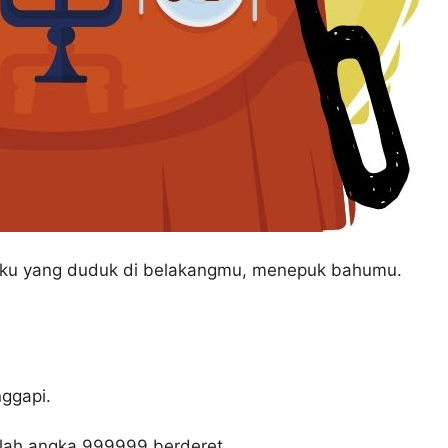
Aku yang duduk di belakangmu, menepuk bahumu.
ggapi.
lah angka 999999 berderet.