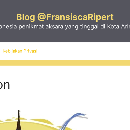
Blog @FransiscaRipert
nesia penikmat aksara yang tinggal di Kota Arl
Kebijakan Privasi
on