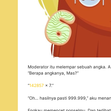
Moderator itu melempar sebuah angka. 
“Berapa angkanya, Mas?”
“
142857
x 7.”
“Oh… hasilnya pasti 999.999,” aku menan
Engkau memencet ponselmu. Dan terlihat