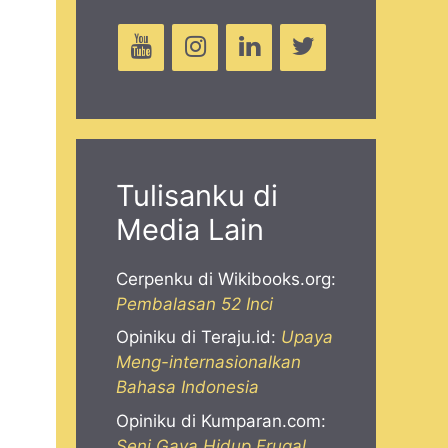
Tulisanku di
Media Lain
Cerpenku di Wikibooks.org:
Pembalasan 52 Inci
Opiniku di Teraju.id:
Upaya
Meng-internasionalkan
Bahasa Indonesia
Opiniku di Kumparan.com:
Seni Gaya Hidup Frugal