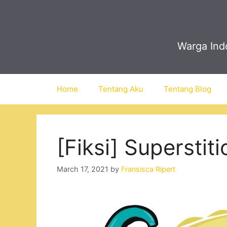
Skip
to
content
Warga Indo
Home
Tentang Aku
Tentang Blog
[Fiksi] Superstiti
March 17, 2021
by
Fransisca Ripert