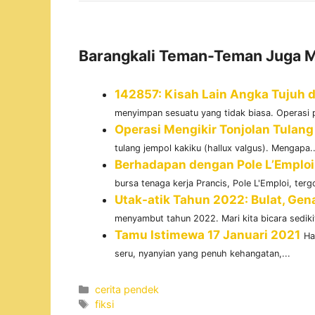
Barangkali Teman-Teman Juga M
142857: Kisah Lain Angka Tujuh 
menyimpan sesuatu yang tidak biasa. Operasi 
Operasi Mengikir Tonjolan Tulang 
tulang jempol kakiku (hallux valgus). Mengapa..
Berhadapan dengan Pole L’Emploi,
bursa tenaga kerja Prancis, Pole L'Emploi, tergo
Utak-atik Tahun 2022: Bulat, Ge
menyambut tahun 2022. Mari kita bicara sediki
Tamu Istimewa 17 Januari 2021
Ha
seru, nyanyian yang penuh kehangatan,...
Categories
cerita pendek
Tags
fiksi