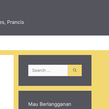
es, Prancis
Search
for:
Mau Berlangganan